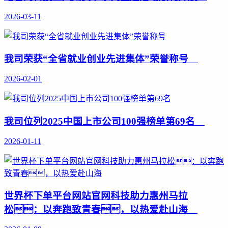
2026-03-11
我司荣获“全省就业创业先进集体”荣誉称号
2026-02-01
我司位列2025中国上市公司100强榜单第69名
2026-01-11
世界杯下单平台网站官网科技助力惠州马拉
松：以奔跑致青春，以热爱赴山海