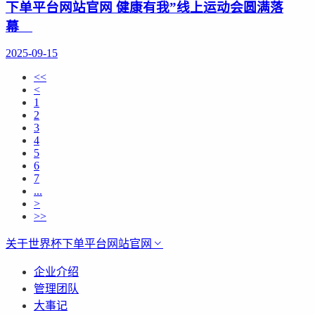
下单平台网站官网 健康有我”线上运动会圆满落
幕
2025-09-15
<<
<
1
2
3
4
5
6
7
...
>
>>
关于世界杯下单平台网站官网
企业介绍
管理团队
大事记