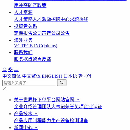
用冲突矿产政策
人才资源
人才策略
人才激励
招聘中心
求职热线
投资者关系
定期报告
公司声音
公司公告
海外业务
VGTPCB.INC(join us)
联系我们
服务据点
留言反馈
中文简体
中文繁体
ENGLISH
日本语
한국어
关于世界杯下单平台网站官网
企业介绍
管理团队
大事记
荣誉奖项
企业认证
产品技术
产品应用
制程能力
生产设备
检测设备
新闻中心