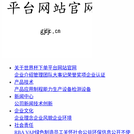
关于世界杯下单平台网站官网
企业介绍
管理团队
大事记
荣誉奖项
企业认证
产品技术
产品应用
制程能力
生产设备
检测设备
新闻中心
公司新闻
技术创新
企业文化
企业理念
企业风貌
企业环境
社会责任
RBA VAP
绿色制造
员工关怀
社会公益
环保信息公开
不使