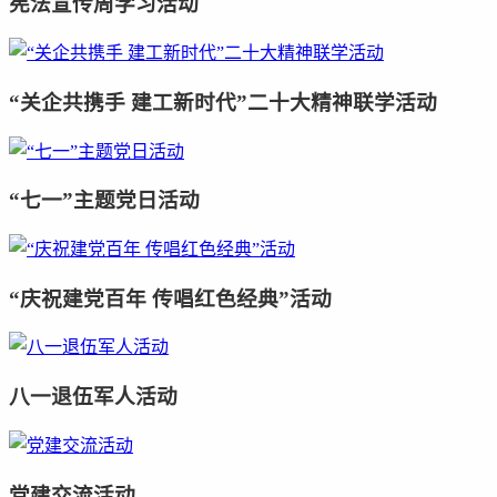
宪法宣传周学习活动
“关企共携手 建工新时代”二十大精神联学活动
“七一”主题党日活动
“庆祝建党百年 传唱红色经典”活动
八一退伍军人活动
党建交流活动