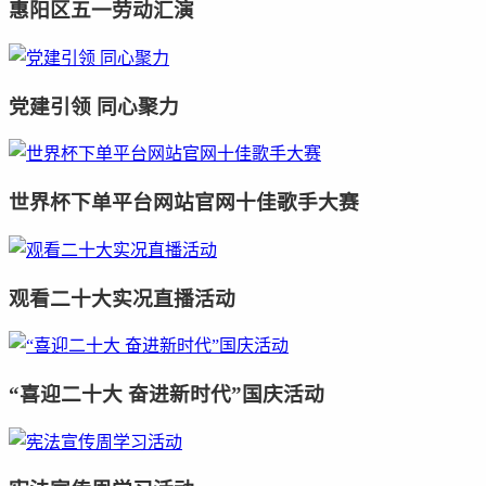
惠阳区五一劳动汇演
党建引领 同心聚力
世界杯下单平台网站官网十佳歌手大赛
观看二十大实况直播活动
“喜迎二十大 奋进新时代”国庆活动