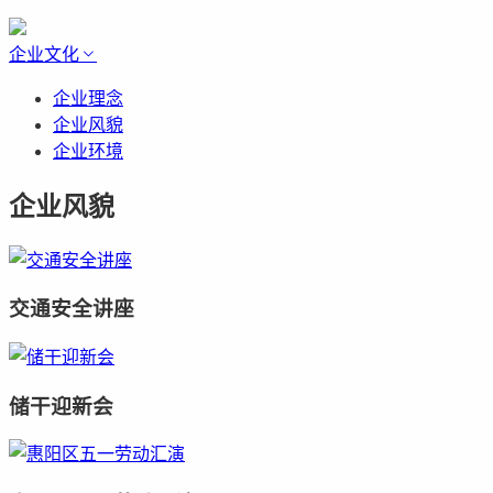
企业文化
企业理念
企业风貌
企业环境
企业风貌
交通安全讲座
储干迎新会