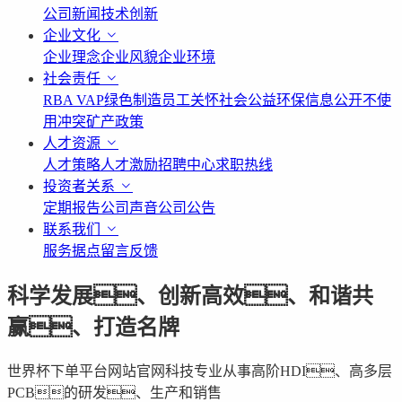
公司新闻
技术创新
企业文化
企业理念
企业风貌
企业环境
社会责任
RBA VAP
绿色制造
员工关怀
社会公益
环保信息公开
不使
用冲突矿产政策
人才资源
人才策略
人才激励
招聘中心
求职热线
投资者关系
定期报告
公司声音
公司公告
联系我们
服务据点
留言反馈
科学发展、创新高效、和谐共
赢、打造名牌
世界杯下单平台网站官网科技专业从事高阶HDI、高多层
PCB的研发、生产和销售