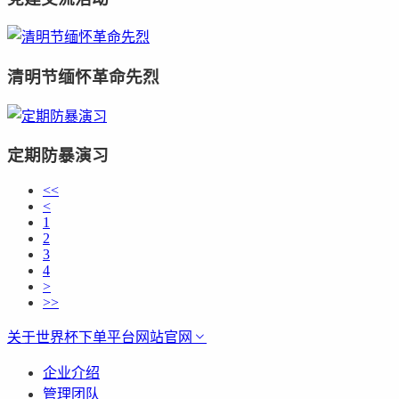
清明节缅怀革命先烈
定期防暴演习
<<
<
1
2
3
4
>
>>
关于世界杯下单平台网站官网
企业介绍
管理团队