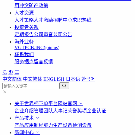
用冲突矿产政策
人才资源
人才策略
人才激励
招聘中心
求职热线
投资者关系
定期报告
公司声音
公司公告
海外业务
VGTPCB.INC(join us)
联系我们
服务据点
留言反馈
中文简体
中文繁体
ENGLISH
日本语
한국어
关于世界杯下单平台网站官网
企业介绍
管理团队
大事记
荣誉奖项
企业认证
产品技术
产品应用
制程能力
生产设备
检测设备
新闻中心