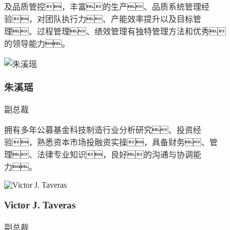
及品质管控，丰富的生产、品质系统管理经
验，对团队执行力、产能效率提升以及目标管
理、过程管理、绩效管理有独特管理方法和优秀
的领导能力。
朱溪瑶
副总裁
拥有多年公募基金科技制造行业分析研究、投资经
验，熟悉资本市场投融资实操，具备财务、管
理、法律专业知识，良好的沟通与协调能
力。
Victor J. Taveras
副总裁