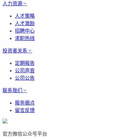
人力资源
人才策略
人才激励
招聘中心
求职热线
投资者关系
定期报告
公司声音
公司公告
联系我们
服务据点
留言反馈
官方微信公众号平台