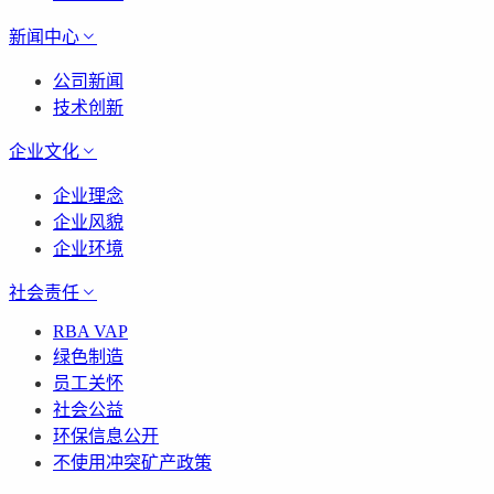
新闻中心
公司新闻
技术创新
企业文化
企业理念
企业风貌
企业环境
社会责任
RBA VAP
绿色制造
员工关怀
社会公益
环保信息公开
不使用冲突矿产政策