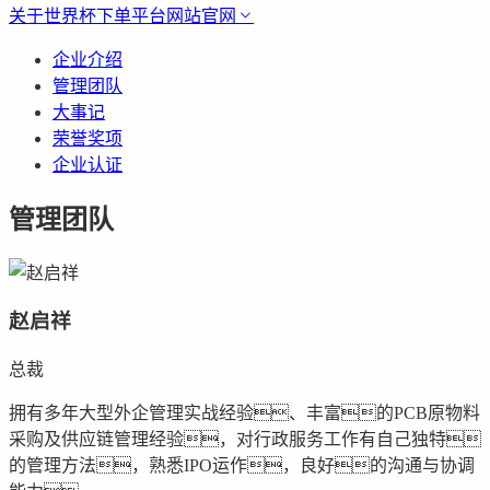
关于世界杯下单平台网站官网
企业介绍
管理团队
大事记
荣誉奖项
企业认证
管理团队
赵启祥
总裁
拥有多年大型外企管理实战经验、丰富的PCB原物料
采购及供应链管理经验，对行政服务工作有自己独特
的管理方法，熟悉IPO运作，良好的沟通与协调