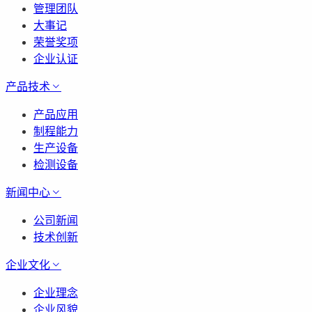
管理团队
大事记
荣誉奖项
企业认证
产品技术
产品应用
制程能力
生产设备
检测设备
新闻中心
公司新闻
技术创新
企业文化
企业理念
企业风貌