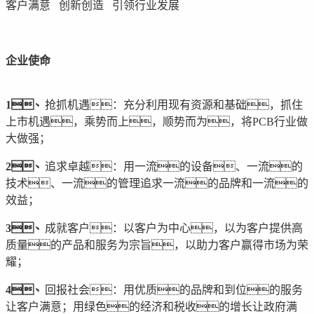
客户满意 创新创造 引领行业发展
企业使命
1、
抢抓机遇：充分利用现有资源和基础，抓住
上市机遇，乘势而上，顺势而为，将PCB行业做
大做强；
2、
追求卓越：用一流的设备、一流的
技术、一流的管理追求一流的品牌和一流的
效益；
3、
成就客户：以客户为中心，以为客户提供高
质量的产品和服务为宗旨，以助力客户赢得市场为荣
耀；
4、
回报社会：用优质的品牌和到位的服务
让客户满意；用绿色的经济和税收的增长让政府满