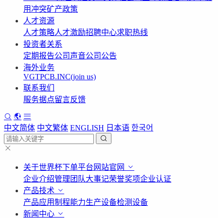
用冲突矿产政策
人才资源
人才策略
人才激励
招聘中心
求职热线
投资者关系
定期报告
公司声音
公司公告
海外业务
VGTPCB.INC(join us)
联系我们
服务据点
留言反馈
中文简体
中文繁体
ENGLISH
日本语
한국어
关于世界杯下单平台网站官网
企业介绍
管理团队
大事记
荣誉奖项
企业认证
产品技术
产品应用
制程能力
生产设备
检测设备
新闻中心