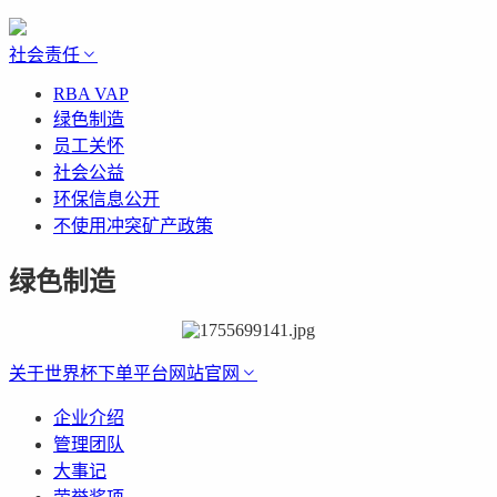
社会责任
RBA VAP
绿色制造
员工关怀
社会公益
环保信息公开
不使用冲突矿产政策
绿色制造
关于世界杯下单平台网站官网
企业介绍
管理团队
大事记