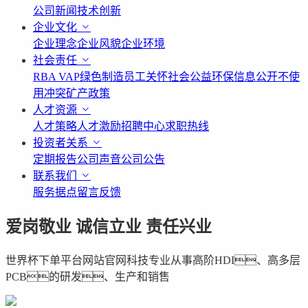
公司新闻
技术创新
企业文化
企业理念
企业风貌
企业环境
社会责任
RBA VAP
绿色制造
员工关怀
社会公益
环保信息公开
不使
用冲突矿产政策
人才资源
人才策略
人才激励
招聘中心
求职热线
投资者关系
定期报告
公司声音
公司公告
联系我们
服务据点
留言反馈
爱岗敬业 诚信立业 责任兴业
世界杯下单平台网站官网科技专业从事高阶HDI、高多层
PCB的研发、生产和销售