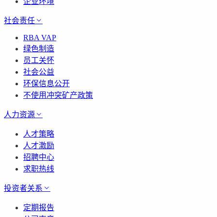
企业环境
社会责任
RBA VAP
绿色制造
员工关怀
社会公益
环保信息公开
不使用冲突矿产政策
人力资源
人才策略
人才激励
招聘中心
求职热线
投资者关系
定期报告