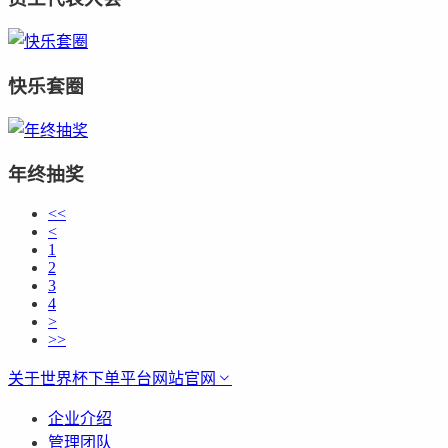
快乐套圈
年终抽奖
<<
<
1
2
3
4
>
>>
关于世界杯下单平台网站官网
企业介绍
管理团队