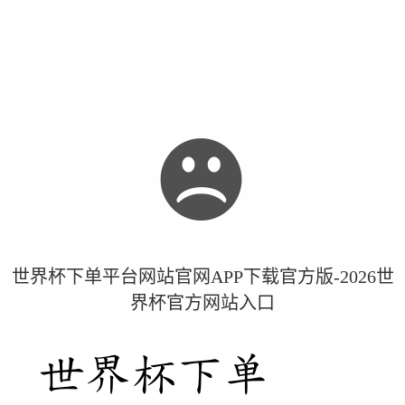
世界杯下单平台网站官网APP下载官方版-2026世
界杯官方网站入口