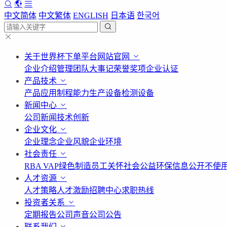
中文简体
中文繁体
ENGLISH
日本语
한국어
关于世界杯下单平台网站官网
企业介绍
管理团队
大事记
荣誉奖项
企业认证
产品技术
产品应用
制程能力
生产设备
检测设备
新闻中心
公司新闻
技术创新
企业文化
企业理念
企业风貌
企业环境
社会责任
RBA VAP
绿色制造
员工关怀
社会公益
环保信息公开
不使
人才资源
人才策略
人才激励
招聘中心
求职热线
投资者关系
定期报告
公司声音
公司公告
联系我们