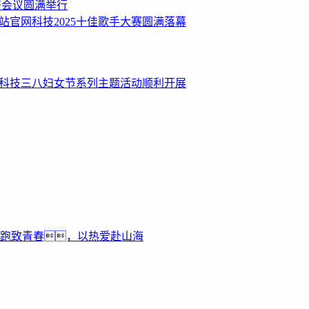
部署会议圆满举行
站官网科技2025十佳歌手大赛圆满落幕
网科技三八妇女节系列主题活动顺利开展
跑致青春，以热爱赴山海