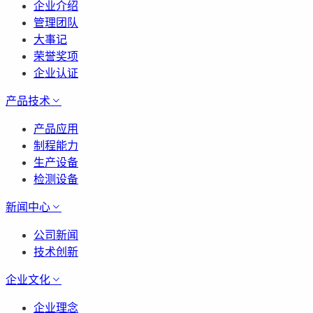
企业介绍
管理团队
大事记
荣誉奖项
企业认证
产品技术
产品应用
制程能力
生产设备
检测设备
新闻中心
公司新闻
技术创新
企业文化
企业理念