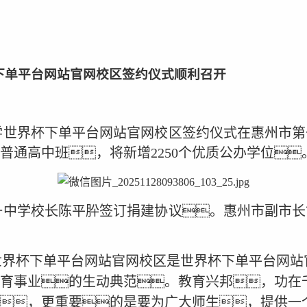
下单平台网站官网校区签约仪式顺利召开
中学世界杯下单平台网站官网校区签约仪式在惠州市
普通高中班，将新增2250个优质公办学位
一中学校长陈平肸签订捐建协议。惠州市副市长
世界杯下单平台网站官网校区是世界杯下单平台网站
育事业的生动典范。教育兴邦，功在
，更重要的是要为广大师生，提供一