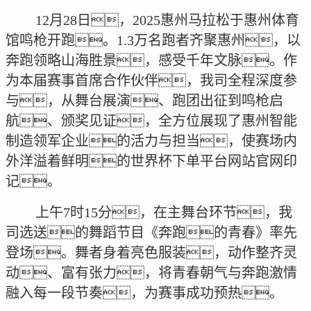
12月28日，2025惠州马拉松于惠州体育
馆鸣枪开跑。1.3万名跑者齐聚惠州，以
奔跑领略山海胜景，感受千年文脉。作
为本届赛事首席合作伙伴，我司全程深度参
与，从舞台展演、跑团出征到鸣枪启
航、颁奖见证，全方位展现了惠州智能
制造领军企业的活力与担当，使赛场内
外洋溢着鲜明的世界杯下单平台网站官网印
记。
上午7时15分，在主舞台环节，我
司选送的舞蹈节目《奔跑的青春》率先
登场。舞者身着亮色服装，动作整齐灵
动、富有张力，将青春朝气与奔跑激情
融入每一段节奏，为赛事成功预热。