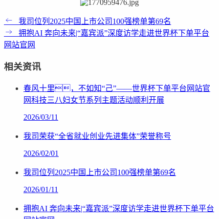
我司位列2025中国上市公司100强榜单第69名
拥抱AI 奔向未来|“嘉宾派”深度访学走进世界杯下单平台
网站官网
相关资讯
春风十里，不如知“己”——世界杯下单平台网站官
网科技三八妇女节系列主题活动顺利开展
2026/03/11
我司荣获“全省就业创业先进集体”荣誉称号
2026/02/01
我司位列2025中国上市公司100强榜单第69名
2026/01/11
拥抱AI 奔向未来|“嘉宾派”深度访学走进世界杯下单平台