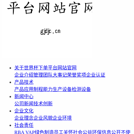
关于世界杯下单平台网站官网
企业介绍
管理团队
大事记
荣誉奖项
企业认证
产品技术
产品应用
制程能力
生产设备
检测设备
新闻中心
公司新闻
技术创新
企业文化
企业理念
企业风貌
企业环境
社会责任
RBA VAP
绿色制造
员工关怀
社会公益
环保信息公开
不使