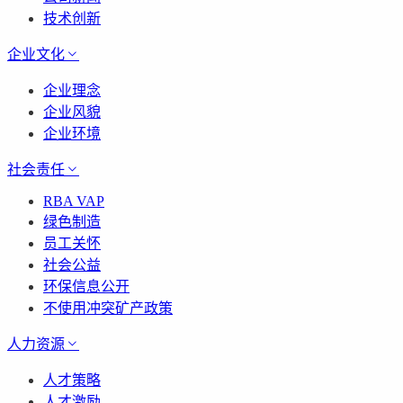
技术创新
企业文化
企业理念
企业风貌
企业环境
社会责任
RBA VAP
绿色制造
员工关怀
社会公益
环保信息公开
不使用冲突矿产政策
人力资源
人才策略
人才激励