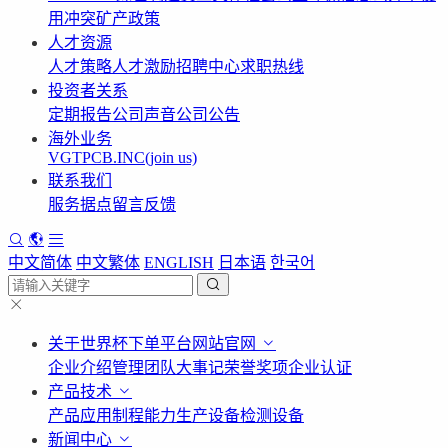
用冲突矿产政策
人才资源
人才策略
人才激励
招聘中心
求职热线
投资者关系
定期报告
公司声音
公司公告
海外业务
VGTPCB.INC(join us)
联系我们
服务据点
留言反馈
中文简体
中文繁体
ENGLISH
日本语
한국어
关于世界杯下单平台网站官网
企业介绍
管理团队
大事记
荣誉奖项
企业认证
产品技术
产品应用
制程能力
生产设备
检测设备
新闻中心