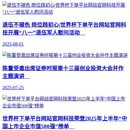
退伍不褪色 岗位践初心|世界杯下单平台网站官网科
技开展“八一”退伍军人慰问活动
2025-08-01
陈董受邀出席证券时报第十三届创业投资大会并作
主题演讲
2025-07-25
世界杯下单平台网站官网科技荣登2025年上半年“中
国上市企业市值500强”榜单