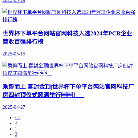
2025-05-29
世界杯下单平台网站官网科技入选2024年PCB企业
营收百强排行榜
2025-05-15
乘势而上 喜封金顶|世界杯下单平台网站官网科技厂
房四封顶仪式圆满举行！
2025-04-27
<<
<
1
2