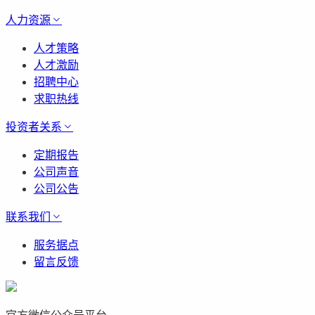
人力资源
人才策略
人才激励
招聘中心
求职热线
投资者关系
定期报告
公司声音
公司公告
联系我们
服务据点
留言反馈