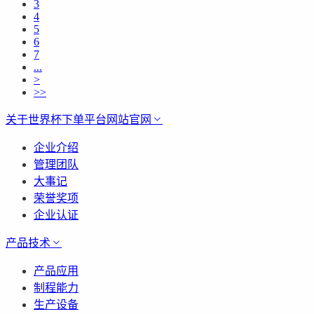
3
4
5
6
7
...
>
>>
关于世界杯下单平台网站官网
企业介绍
管理团队
大事记
荣誉奖项
企业认证
产品技术
产品应用
制程能力
生产设备