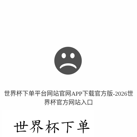
世界杯下单平台网站官网APP下载官方版-2026世
界杯官方网站入口