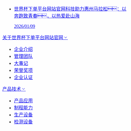
世界杯下单平台网站官网科技助力惠州马拉松：以
奔跑致青春，以热爱赴山海
2026/01/09
关于世界杯下单平台网站官网
企业介绍
管理团队
大事记
荣誉奖项
企业认证
产品技术
产品应用
制程能力
生产设备
检测设备