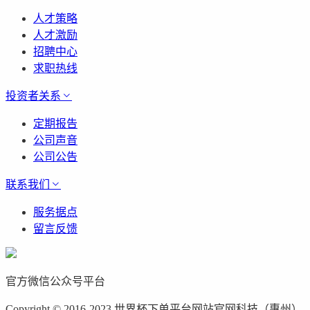
人才策略
人才激励
招聘中心
求职热线
投资者关系
定期报告
公司声音
公司公告
联系我们
服务据点
留言反馈
官方微信公众号平台
Copyright © 2016-2023 世界杯下单平台网站官网科技（惠州）