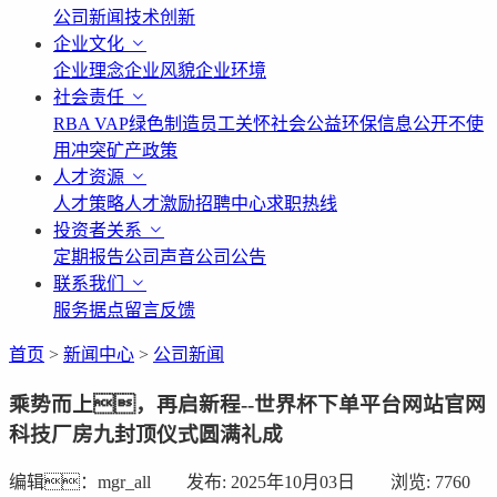
公司新闻
技术创新
企业文化
企业理念
企业风貌
企业环境
社会责任
RBA VAP
绿色制造
员工关怀
社会公益
环保信息公开
不使
用冲突矿产政策
人才资源
人才策略
人才激励
招聘中心
求职热线
投资者关系
定期报告
公司声音
公司公告
联系我们
服务据点
留言反馈
首页
>
新闻中心
>
公司新闻
乘势而上，再启新程--世界杯下单平台网站官网
科技厂房九封顶仪式圆满礼成
编辑：mgr_all 发布:
2025年10月03日
浏览:
7760