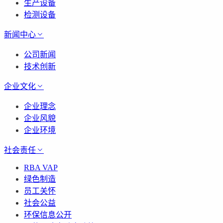
生产设备
检测设备
新闻中心
公司新闻
技术创新
企业文化
企业理念
企业风貌
企业环境
社会责任
RBA VAP
绿色制造
员工关怀
社会公益
环保信息公开