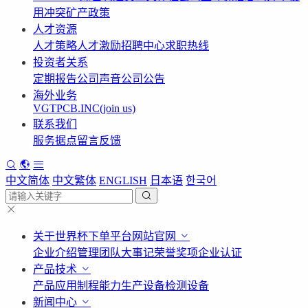
用冲突矿产政策
人才资源
人才策略
人才激励
招聘中心
求职热线
投资者关系
定期报告
公司声音
公司公告
海外业务
VGTPCB.INC(join us)
联系我们
服务据点
留言反馈
中文简体
中文繁体
ENGLISH
日本语
한국어
关于世界杯下单平台网站官网
企业介绍
管理团队
大事记
荣誉奖项
企业认证
产品技术
产品应用
制程能力
生产设备
检测设备
新闻中心