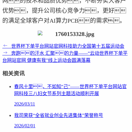
网的技术和品质优势，不断夯实大客户
优势，提升公司核心竞争力，更好
的满足全球客户对AI算力PCB的需求。
世界杯下单平台网站官网科技助力全国第十五届运动会
奔跑的汗水 汇聚的力量——“云动世界杯下单平
台网站官网 健康有我”线上运动会圆满落幕
相关资讯
春风十里，不如知“己”——世界杯下单平台网站官
网科技三八妇女节系列主题活动顺利开展
2026/03/11
我司荣获“全省就业创业先进集体”荣誉称号
2026/02/01