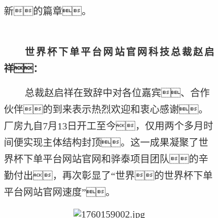
新的篇章。
世界杯下单平台网站官网科技总裁赵启
祥：
总裁赵启祥在致辞中对各位嘉宾、合作
伙伴的到来表示热烈欢迎和衷心感谢。
厂房九自7月13日开工至今，仅用两个多月时
间便实现主体结构封顶。这一成果凝聚了世
界杯下单平台网站官网和骅泰项目团队的辛
勤付出，再次彰显了“世界的世界杯下单
平台网站官网速度”。