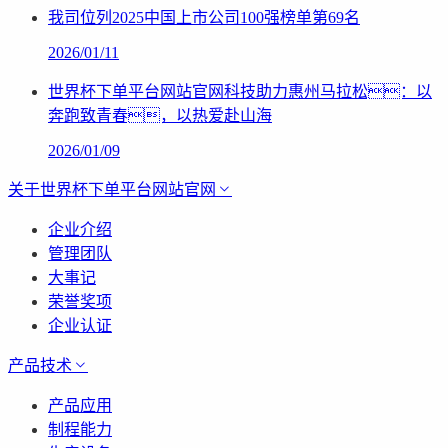
我司位列2025中国上市公司100强榜单第69名
2026/01/11
世界杯下单平台网站官网科技助力惠州马拉松：以
奔跑致青春，以热爱赴山海
2026/01/09
关于世界杯下单平台网站官网
企业介绍
管理团队
大事记
荣誉奖项
企业认证
产品技术
产品应用
制程能力