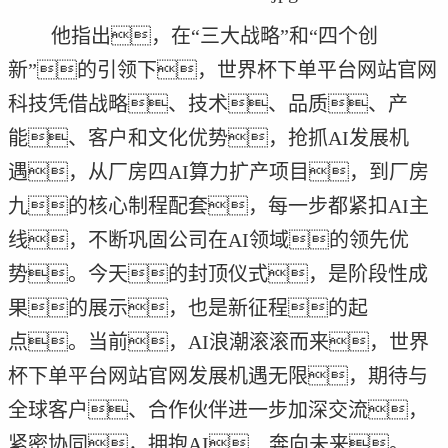
他指出，在“三大战略”和“四个创
新”的引领下，世界杯下单平台网站官网
科技凭借战略、技术、品质、产
能、客户和文化优势，抢抓AI发展机
遇，从厂房四AI算力扩产项目，到厂房
九的核心制程配套，每一步都紧扣AI主
线，不断巩固公司在AI领域的领先优
势。今天的封顶仪式，是阶段性成
果的展示，也是新征程的起
点。当前，AI浪潮滚滚而来，世界
杯下单平台网站官网发展机遇无限，期待与
全球客户、合作伙伴进一步加深交流，
紧密协同，拥抱AI，奔向未来。