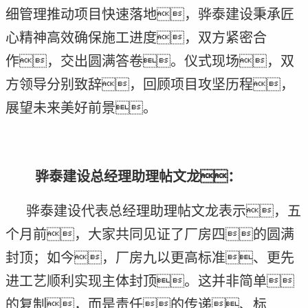
细管理推动项目快速落地，骅泰建设秉承匠
心精神高效确保施工进度，双方紧密合
作，交出圆满答卷。仪式现场，双
方领导分别致辞，回顾项目攻坚历程，
展望未来美好前景。
骅泰建设总经理助理帖文龙：
骅泰建设代表总经理助理帖文龙表示，五
个月前，大家共同见证了厂房四的圆满
封顶；如今，厂房九以更高标准、更先
进工艺顺利实现主体封顶。这并非简单
的复制，而是责任的传递、标