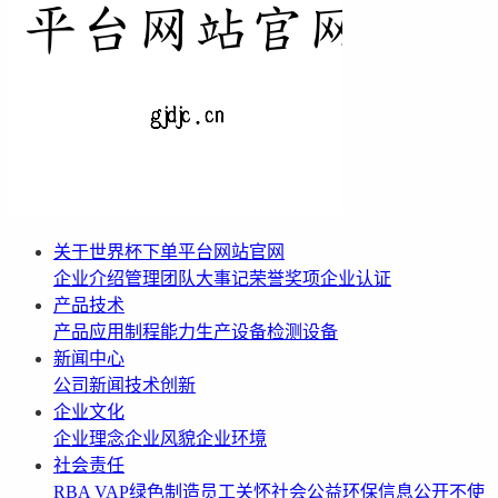
关于世界杯下单平台网站官网
企业介绍
管理团队
大事记
荣誉奖项
企业认证
产品技术
产品应用
制程能力
生产设备
检测设备
新闻中心
公司新闻
技术创新
企业文化
企业理念
企业风貌
企业环境
社会责任
RBA VAP
绿色制造
员工关怀
社会公益
环保信息公开
不使