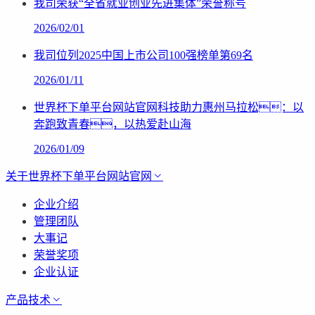
我司荣获“全省就业创业先进集体”荣誉称号
2026/02/01
我司位列2025中国上市公司100强榜单第69名
2026/01/11
世界杯下单平台网站官网科技助力惠州马拉松：以
奔跑致青春，以热爱赴山海
2026/01/09
关于世界杯下单平台网站官网
企业介绍
管理团队
大事记
荣誉奖项
企业认证
产品技术