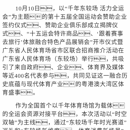
10月10日，以“千年东较场 活力全运
会”为主题的第十五届全国运动会赞助企业
签约仪式、赞助企业俱乐部成立揭牌仪
式、“十五运会特许商品、‘跟着赛事
去旅行’体旅融合特色产品展销会”开市仪式暨
广东省人民体育场省市区联合招商推介活动在
广东省人民体育场（东较场）举行，共吸
引了来自政府、企业、体育界及媒体
等近400名代表参与，共同见证这一融合历
史底蕴与现代体育产业的粤港澳大湾区体
育盛事。
作为全国首个以千年体育场馆为载体
的全运会资源对接平台，本次活动以“时空
双轴”为主线，通过“东较场千年时光赛道”