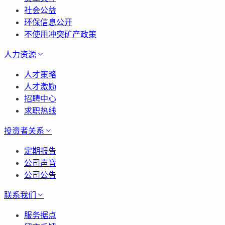
社会公益
环保信息公开
不使用冲突矿产政策
人力资源
人才策略
人才激励
招聘中心
求职热线
投资者关系
定期报告
公司声音
公司公告
联系我们
服务据点