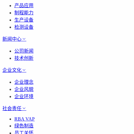
产品应用
制程能力
生产设备
检测设备
新闻中心
公司新闻
技术创新
企业文化
企业理念
企业风貌
企业环境
社会责任
RBA VAP
绿色制造
员工关怀