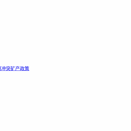
用冲突矿产政策