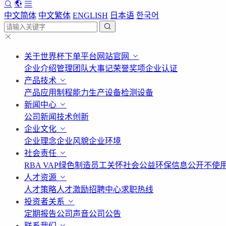
中文简体
中文繁体
ENGLISH
日本语
한국어
关于世界杯下单平台网站官网
企业介绍
管理团队
大事记
荣誉奖项
企业认证
产品技术
产品应用
制程能力
生产设备
检测设备
新闻中心
公司新闻
技术创新
企业文化
企业理念
企业风貌
企业环境
社会责任
RBA VAP
绿色制造
员工关怀
社会公益
环保信息公开
不使
人才资源
人才策略
人才激励
招聘中心
求职热线
投资者关系
定期报告
公司声音
公司公告
联系我们