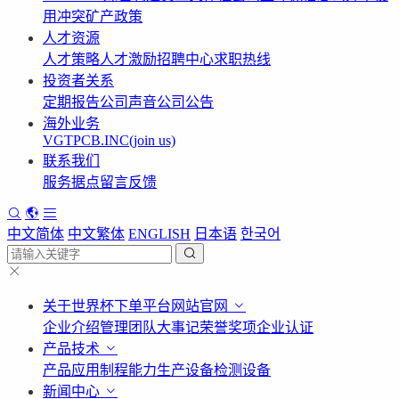
用冲突矿产政策
人才资源
人才策略
人才激励
招聘中心
求职热线
投资者关系
定期报告
公司声音
公司公告
海外业务
VGTPCB.INC(join us)
联系我们
服务据点
留言反馈
中文简体
中文繁体
ENGLISH
日本语
한국어
关于世界杯下单平台网站官网
企业介绍
管理团队
大事记
荣誉奖项
企业认证
产品技术
产品应用
制程能力
生产设备
检测设备
新闻中心