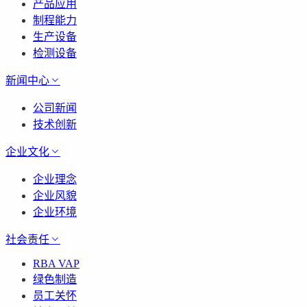
产品应用
制程能力
生产设备
检测设备
新闻中心
公司新闻
技术创新
企业文化
企业理念
企业风貌
企业环境
社会责任
RBA VAP
绿色制造
员工关怀