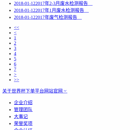
2018-01-12
2017年2-3月废水检测报告
2018-01-12
2017年1月废水检测报告
2018-01-12
2017年废气检测报告
<<
<
1
2
3
4
5
6
7
>
>>
关于世界杯下单平台网站官网
企业介绍
管理团队
大事记
荣誉奖项