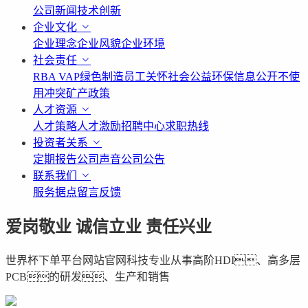
公司新闻
技术创新
企业文化
企业理念
企业风貌
企业环境
社会责任
RBA VAP
绿色制造
员工关怀
社会公益
环保信息公开
不使
用冲突矿产政策
人才资源
人才策略
人才激励
招聘中心
求职热线
投资者关系
定期报告
公司声音
公司公告
联系我们
服务据点
留言反馈
爱岗敬业 诚信立业 责任兴业
世界杯下单平台网站官网科技专业从事高阶HDI、高多层
PCB的研发、生产和销售