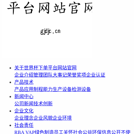
关于世界杯下单平台网站官网
企业介绍
管理团队
大事记
荣誉奖项
企业认证
产品技术
产品应用
制程能力
生产设备
检测设备
新闻中心
公司新闻
技术创新
企业文化
企业理念
企业风貌
企业环境
社会责任
RBA VAP
绿色制造
员工关怀
社会公益
环保信息公开
不使