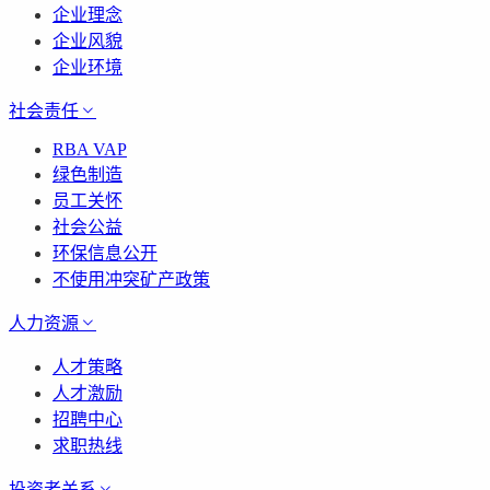
企业理念
企业风貌
企业环境
社会责任
RBA VAP
绿色制造
员工关怀
社会公益
环保信息公开
不使用冲突矿产政策
人力资源
人才策略
人才激励
招聘中心
求职热线
投资者关系