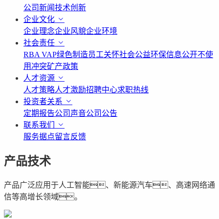
公司新闻
技术创新
企业文化
企业理念
企业风貌
企业环境
社会责任
RBA VAP
绿色制造
员工关怀
社会公益
环保信息公开
不使
用冲突矿产政策
人才资源
人才策略
人才激励
招聘中心
求职热线
投资者关系
定期报告
公司声音
公司公告
联系我们
服务据点
留言反馈
产品技术
产品广泛应用于人工智能、新能源汽车、高速网络通
信等高增长领域。