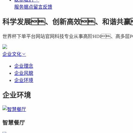
服务据点
留言反馈
科学发展、创新高效、和谐共赢
世界杯下单平台网站官网科技专业从事高阶HDI、高多层
企业文化
企业理念
企业风貌
企业环境
企业环境
智慧餐厅