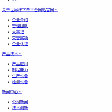
>>
关于世界杯下单平台网站官网
企业介绍
管理团队
大事记
荣誉奖项
企业认证
产品技术
产品应用
制程能力
生产设备
检测设备
新闻中心
公司新闻
技术创新