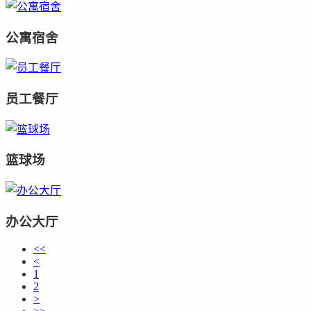
公寓宿舍
员工餐厅
篮球场
办公大厅
<<
<
1
2
>