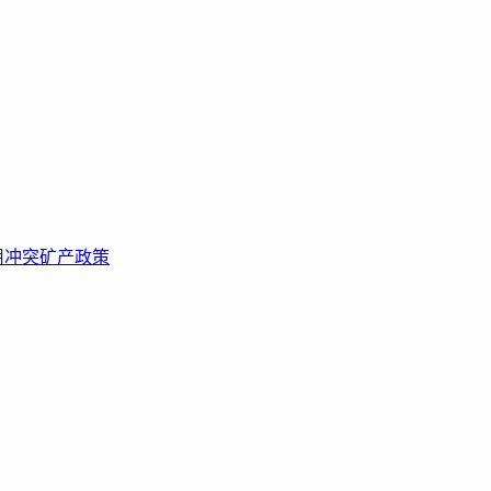
用冲突矿产政策