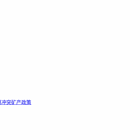
用冲突矿产政策